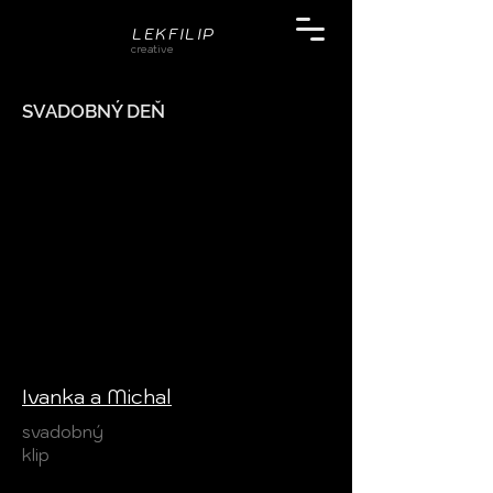
LEKFILIP
creative
SVADOBNÝ DEŇ
Ivanka a Michal
svadobný
klip